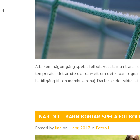
and
Alla som någon gång spelat fotboll vet att man tränar u
temperatur det är ute och oavsett om det snöar, regnar 
ha tillgång till en inomhusarena). Därför är det viktigt att
NÄR DITT BARN BÖRJAR SPELA FOTBOL
Posted by
lina
on
1 apr, 2017
In
Fotboll