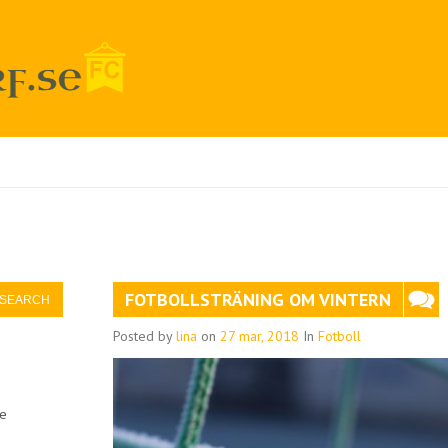
FOTBOLLSTRÄNING OM VINTERN
Posted by
lina
on
27 mar, 2018
In
Fotboll
re